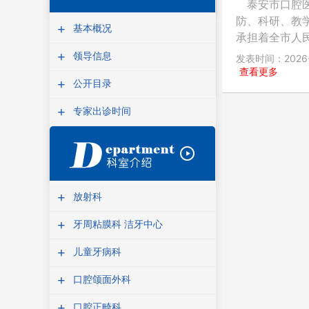
泰安市口腔医
防、科研、教
+
基本概况
承担着全市人民
+
领导信息
发表时间：202
查看更多
+
公开目录
+
专家出诊时间
+
放射科
+
牙周粘膜科 洁牙中心
+
儿童牙病科
+
口腔颌面外科
+
口腔正畸科