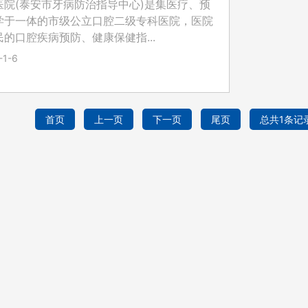
院(泰安市牙病防治指导中心)是集医疗、预
学于一体的市级公立口腔二级专科医院，医院
的口腔疾病预防、健康保健指...
6-1-6
首页
上一页
下一页
尾页
总共1条记