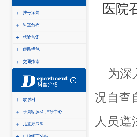
医院
+
挂号须知
+
科室分布
+
就诊常识
+
便民措施
+
交通指南
为深
况自查
+
放射科
+
牙周粘膜科 洁牙中心
人员遵
+
儿童牙病科
+
口腔颌面外科